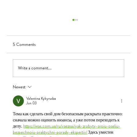
5 Comments
Visualizing Growth
Write a comment...
Newest
Valentina Kykyrudza
Jun 03
Тема как сделать свой дом безопасным раскрыта практично: 
сначала можно оценить нюансы, а уже потом переходить к 
делу. 
https://wse.com.ua/ru/vseznai/yak-zrobyty-svoiu-oseliu-
bezpechnoiu-praktychni-porady-ekspertiv/
 Здесь уместен 