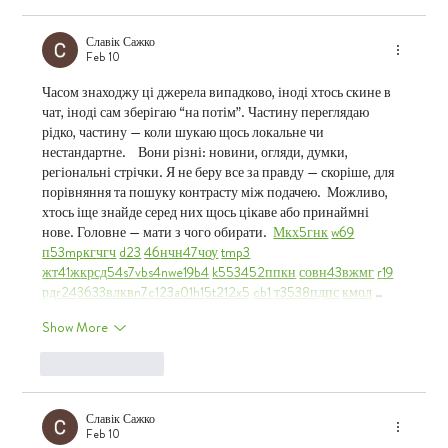
Славік Сажко
Feb 10
Часом знаходжу ці джерела випадково, іноді хтось скине в 
чат, іноді сам зберігаю “на потім”. Частину переглядаю 
рідко, частину — коли шукаю щось локальне чи 
нестандартне.    Вони різні: новини, огляди, думки, 
регіональні стрічки. Я не беру все за правду — скоріше, для 
порівняння та пошуку контрасту між подачею.  Можливо, 
хтось іще знайде серед них щось цікаве або принаймні 
нове. Головне — мати з чого обирати.  
М
к
х
5
г
нк
w69
п
53
mp
кг
чг
ч
d23
46
н
чн
47
чо
у
tmp3
жт
41
ж
кр
сд
54
s7
vb
s4
nw
e19
b4
k55
34
52
пп
кн
с
о
вн
43
вж
мг
r19
рд
r24
36
33
вл
кв
n7
c123
a01
h15
t21
2x5
cb1
т
35
38
пд
пс
км
ол
 …
Show More
Like
Reply
Славік Сажко
Feb 10