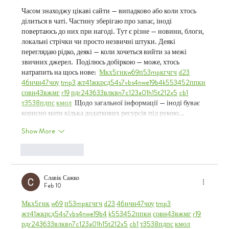
Часом знаходжу цікаві сайти — випадково або коли хтось 
ділиться в чаті. Частину зберігаю про запас, іноді 
повертаюсь до них при нагоді. Тут є різне — новини, блоги, 
локальні стрічки чи просто незвичні штуки. Деякі 
переглядаю рідко, деякі — коли хочеться вийти за межі 
звичних джерел.  Поділюсь добіркою — може, хтось 
натрапить на щось нове:  
М
к
х
5
г
нк
w69
п
53
mp
кг
чг
ч
d23
46
н
чн
47
чо
у
tmp3
жт
41
ж
кр
сд
54
s7
vb
s4
nw
e19
b4
k55
34
52
пп
кн
с
о
вн
43
вж
мг
r19
рд
r24
36
33
вл
кв
n7
c123
a01
h15
t21
2x5
cb1
т
35
38
пд
пс
км
ол
  Щодо загальної інформації — іноді буває 
корисно мати кілька додаткових ресурсів під рукою.…
Show More
Like
Reply
Славік Сажко
Feb 10
М
к
х
5
г
нк
w69
п
53
mp
кг
чг
ч
d23
46
н
чн
47
чо
у
tmp3
жт
41
ж
кр
сд
54
s7
vb
s4
nw
e19
b4
k55
34
52
пп
кн
с
о
вн
43
вж
мг
r19
рд
r24
36
33
вл
кв
n7
c123
a01
h15
t21
2x5
cb1
т
35
38
пд
пс
км
ол