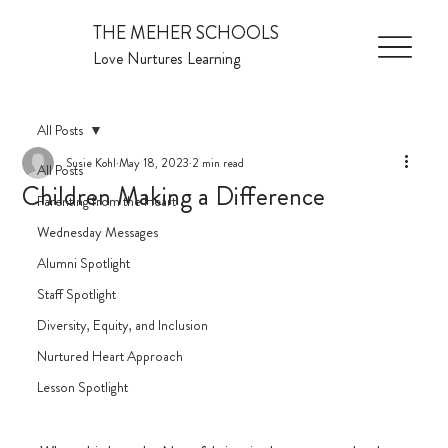
THE MEHER SCHOOLS
Love Nurtures Learning
All Posts
Susie Kohl
May 18, 2023
2 min read
All Posts
Children Making a Difference
Parenting from the Heart
Wednesday Messages
Alumni Spotlight
Staff Spotlight
Diversity, Equity, and Inclusion
Nurtured Heart Approach
Lesson Spotlight