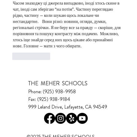
Часом знаходжу ці джерела випадково, іноді хтось скине в 
чат, іноді сам зберігаю “на потім”. Частину переглядаю 
рідко, частину — коли шукаю щось локальне чи 
нестандартне.    Вони різні: новини, огляди, думки, 
регіональні стрічки. Я не беру все за правду — скоріше, для 
порівняння та пошуку контрасту між подачею.  Можливо, 
хтось іще знайде серед них щось цікаве або принаймні 
нове. Головне — мати з чого обирати. 
Like
Reply
THE MEHER SCHOOLS
Phone: (925) 938-9958
Fax: (925) 938-9184
999 Leland Drive, Lafayette, CA 94549
©2025 THE MEHER SCHOOLS