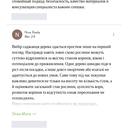
спокойный подход: безопасность, качество материалов и 
консультация специалиста важнее спешки.
Like
Reply
Nina Rozda
Mar 24
Вибір саджанця дерева здається простим лише на перший 
погляд. Насправді навіть зовні схожі рослини можуть 
суттєво відрізнятися за якістю, станом коренів, віком і 
потенціалом до приживлення. Одне дерево швидко піде в 
ріст після посадки, а інше довго хворітиме або взагалі не 
адаптується до нових умов. Саме тому під час покупки 
важливо дивитися не тільки на висоту чи кількість гілок, а 
й оцінювати загальний стан рослини, цілісність кори, 
розвиток коріння та відсутність ознак пересихання чи 
пошкоджень.
Перед покупкою варто розібратися, 
як правильно…
Show More
Like
Reply